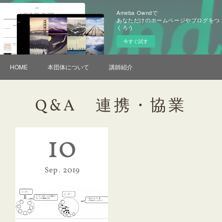
Ameba Owndで
あなただけのホームページやブログをつ
くろう
今すぐ試す
HOME
本団体について
講師紹介
Q&A 連携・協業
10
Sep
2019